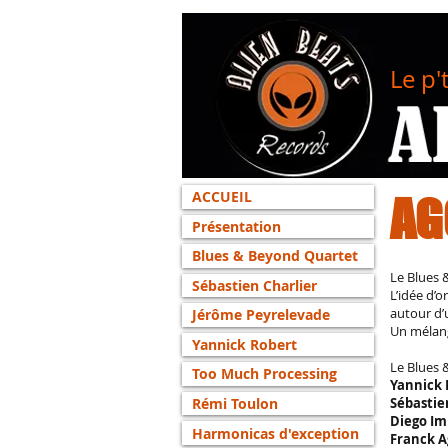
Le p'
ACCUEIL
AG
Présentation
Blues & Beyond Quartet
Le Blues 
Sébastien Charlier
L’idée d’o
autour d’
Jérôme Peyrelevade
Un mélang
Yannick Robert
Le Blues 
Too Much Processing
Yannick 
Rémi Toulon
Sébastie
Diego Im
Harmonicas d'exception
Franck 