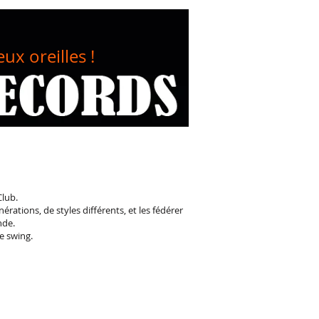
eux oreilles !
Club.
érations, de styles différents, et les fédérer
nde.
e swing.