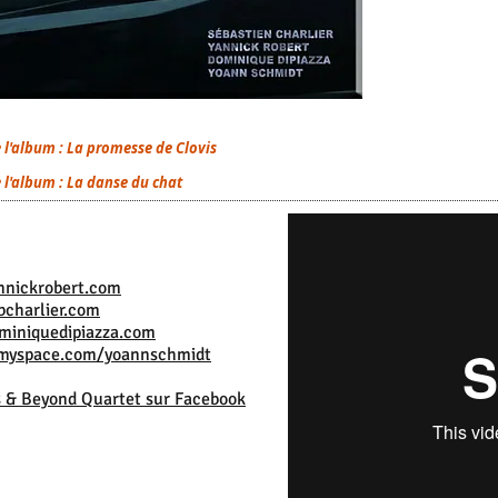
e l'album : La promesse de Clovis
e l'album : La danse du chat
nickrobert.com
charlier.com
iniquedipiazza.com
/myspace.com/yoannschmidt
s & Beyond Quartet sur Facebook