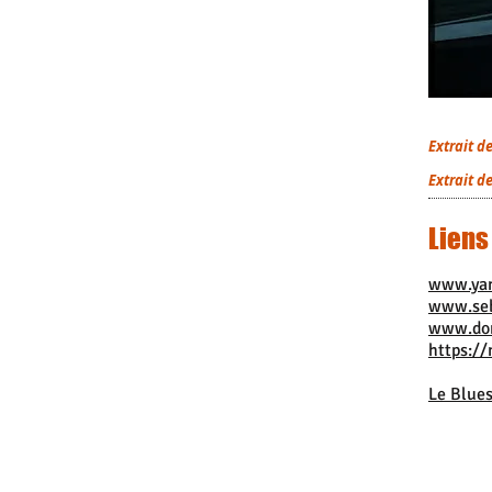
Extrait d
Extrait d
Liens
www.yan
www.seb
www.dom
https:/
Le Blue