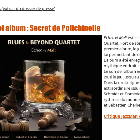
s (extrait du dossier de presse)
l album : Secret de Polichinelle
Echec et Malt
est le
Quartet. Fort de so
premier album, le g
lui permettant de d
L'album a été enreg
mythique endroit cr
Le son de l'album e
joué le jeu jusqu'au
Dans la droite lign
extraordinaire issu
Schmidt et Dominiqu
rythmes du monde, 
et Sébastien Charlie
Critique JazzMan 