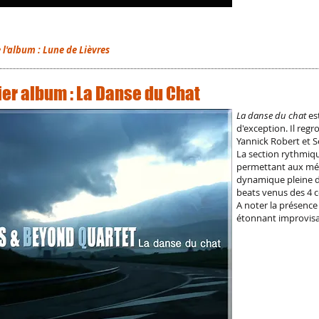
e l'album : Lune de Lièvres
er album : La Danse du Chat
La danse du chat
est
d'exception. Il reg
Yannick Robert et S
La section rythmiq
permettant aux mél
dynamique pleine de
beats venus des 4 
A noter la présence
étonnant improvisate