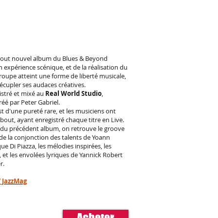
 tout nouvel album du Blues & Beyond
n expérience scénique, et de la réalisation du
roupe atteint une forme de liberté musicale,
écupler ses audaces créatives.
istré et mixé au
Real World Studio
,
éé par Peter Gabriel.
st d'une pureté rare, et les musiciens ont
 bout, ayant enregistré chaque titre en Live.
e du précédent album, on retrouve le groove
 de la conjonction des talents de Yoann
e Di Piazza, les mélodies inspirées, les
et les envolées lyriques de Yannick Robert
r.
/ JazzMag
Acheter