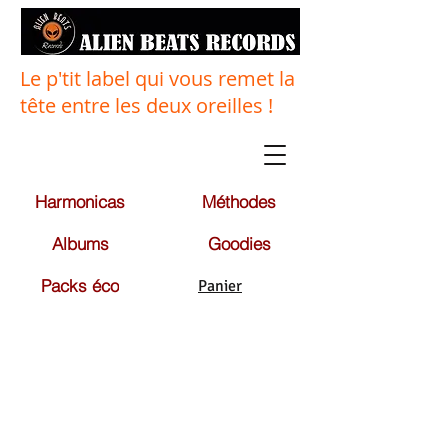
Le p'tit label qui vous remet la
tête entre les deux oreilles !
Harmonicas
Méthodes
Albums
Goodies
Packs éco
Panier
Désolé, ce produit n'est pas disponible
Mon Compte
Suivi de commande
Panier
Afficher les prix en :
EUR