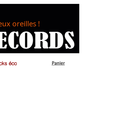
eux oreilles !
cks éco
Panier