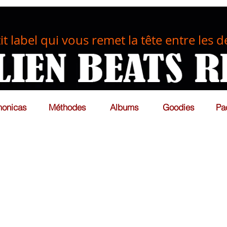
tit label qui vous remet la tête entre les d
onicas
Méthodes
Albums
Goodies
Pa